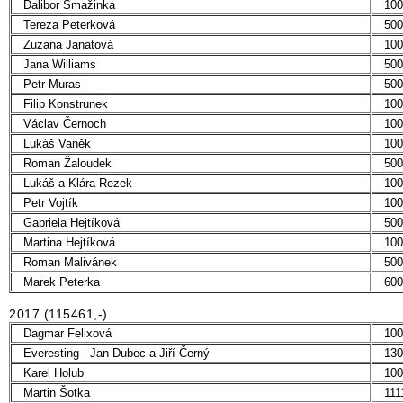
Dalibor Smažinka
100
Tereza Peterková
500
Zuzana Janatová
100
Jana Williams
500
Petr Muras
500
Filip Konstrunek
100
Václav Černoch
100
Lukáš Vaněk
100
Roman Žaloudek
500
Lukáš a Klára Rezek
100
Petr Vojtík
100
Gabriela Hejtíková
500
Martina Hejtíková
100
Roman Malivánek
500
Marek Peterka
600
2017 (115461,-)
Dagmar Felixová
100
Everesting - Jan Dubec a Jiří Černý
130
Karel Holub
100
Martin Šotka
111