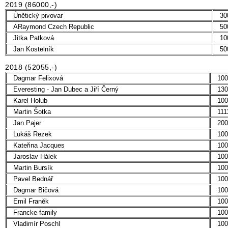
2019 (86000,-)
Únětický pivovar
30
ARaymond Czech Republic
50
Jitka Patková
10
Jan Kostelník
50
2018 (52055,-)
Dagmar Felixová
100
Everesting - Jan Dubec a Jiří Černý
130
Karel Holub
100
Martin Šotka
111
Jan Pajer
200
Lukáš Rezek
100
Kateřina Jacques
100
Jaroslav Hálek
100
Martin Bursík
100
Pavel Bednář
100
Dagmar Bičová
100
Emil Franěk
100
Francke family
100
Vladimír Poschl
100