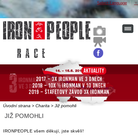
Select Language
▼
r a c e
Aktuality
2017 – 3x Ironman ve 3 dnech
2018 – 10x ½ Ironman v 10 dnech
2019 – štafetový závod 3x Ironman
Úvodní strana
>
Charita
>
Již pomohli
JIŽ POMOHLI
IRONPEOPLE všem děkují, jste skvělí!