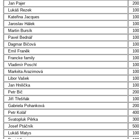
Jan Pajer
200
Lukáš Rezek
100
Kateřina Jacques
100
Jaroslav Hálek
100
Martin Bursík
100
Pavel Bednář
100
Dagmar Bičová
100
Emil Franěk
100
Francke family
100
Vladimír Poschl
100
Markéta Arazimová
100
Libor Vašek
100
Jan Hnilička
100
Petr Bič
200
Jiří Třešňák
100
Gabriela Pohanková
200
Petr Kolář
400
Svatopluk Pěrka
300
Josef Ptáčník
500
Lukáš Matys
100