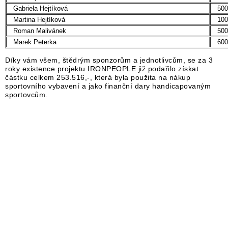
Gabriela Hejtíková
500
Martina Hejtíková
100
Roman Malivánek
500
Marek Peterka
600
Díky vám všem, štědrým sponzorům a jednotlivcům, se za 3
roky existence projektu IRONPEOPLE již podařilo získat
částku celkem 253.516,-, která byla použita na nákup
sportovního vybavení a jako finanční dary handicapovaným
sportovcům.