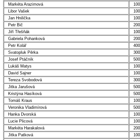
Markéta Arazimová
100
Libor Vašek
100
Jan Hnilička
100
Petr Bič
200
Jiří Třešňák
100
Gabriela Pohanková
200
Petr Kolář
400
Svatopluk Pěrka
300
Josef Ptáčník
500
Lukáš Matys
100
David Sajner
100
Tereza Svobodová
300
Jitka Jarušová
500
Kristýna Hasíková
500
Tomáš Kraus
100
Veronika Vladimírová
500
Hanka Dvorská
100
Lucie Plicová
100
Markéta Harakalová
200
Jitka Patková
100