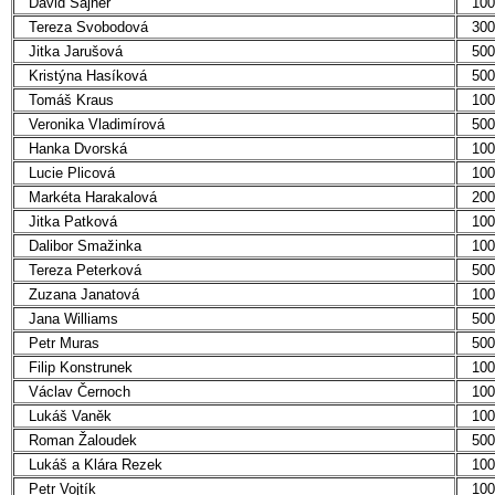
David Sajner
100
Tereza Svobodová
300
Jitka Jarušová
500
Kristýna Hasíková
500
Tomáš Kraus
100
Veronika Vladimírová
500
Hanka Dvorská
100
Lucie Plicová
100
Markéta Harakalová
200
Jitka Patková
100
Dalibor Smažinka
100
Tereza Peterková
500
Zuzana Janatová
100
Jana Williams
500
Petr Muras
500
Filip Konstrunek
100
Václav Černoch
100
Lukáš Vaněk
100
Roman Žaloudek
500
Lukáš a Klára Rezek
100
Petr Vojtík
100